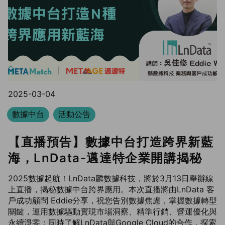
2025-03-04
數據中台
活動公告
【直播預告】數據中台打造跨界新藍
海，LnData-邁達特企業開講揭秘
2025數據起航！LnData麟數據科技，將於3月13日舉辦線
上直播，揭秘數據中台跨界應用。本次直播將由LnData 客
戶成功顧問 Eddie分享，祝您告別數據焦慮，掌握數據轉型
關鍵，運用數據驅動實現市場洞察、精準行銷、營運優化與
永續淨零；同時了解LnData與Google Cloud的合作，探索