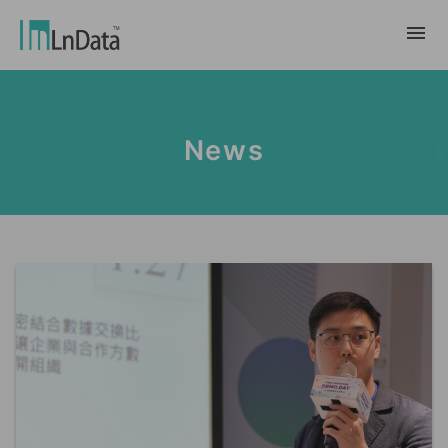
About Us
News
Company Overview
Solution
Team & Organization
Sustainable Transformation
Resources
Talent & Culture
Ln{CARBON}
News
Internship
Partners
Carbon Emission Factors Analysis
Blog
Partner
Platform
Case Studies
Data Marketing
繁體中文
Report & White Paper
Data Market
Event & Webinar
English
Ln{360°}
Insighta{360°}
Tiếng Việt