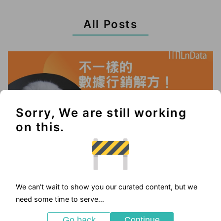
All Posts
Sorry, We are still working
on this.
We can't wait to show you our curated content, but we
2025-05-23
need some time to serve...
優惠活動
Go back
Continue