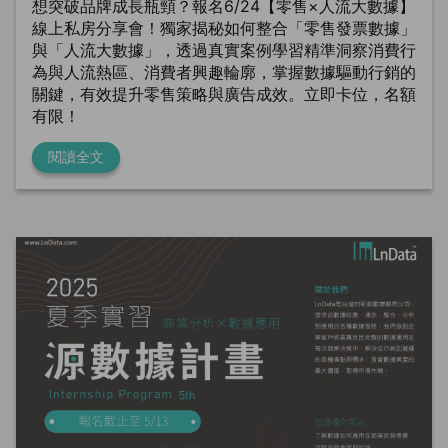
想突破品牌成長瓶頸？報名6/24【零售×人流大數據】
線上私房分享會！獨家揭秘如何整合「零售發票數據」
與「人流大數據」，透過真實案例學習精準洞察消費行
為與人流熱區、消費者興趣輪廓，掌握數據驅動行銷的
關鍵，有效提升零售策略與廣告成效。立即卡位，名額
有限！
閱讀全文