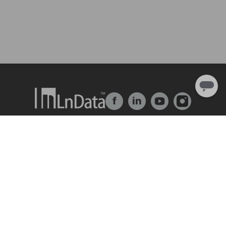
f
in
About Us
Solution
Company Overview
Ln{Fusion}
Team & Organization
Ln{360°}
Talent & Culture
Insighta{360°}
Internship
Data Market
Partner
BLS
Ln{CARBON}
Resource