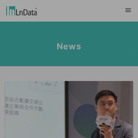
About Us
News
Company Overview
Solution
Team & Organization
Sustainable Transformation
Resources
Talent & Culture
Ln{CARBON}
News
Internship
Partners
Carbon Emission Factors Analysis
Blog
Partner
Platform
Case Studies
Data Marketing
繁體中文
Report & White Paper
Data Market
Event & Webinar
English
Ln{360°}
Insighta{360°}
Tiếng Việt