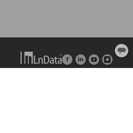
f
in
About Us
Solution
Company Overview
Ln{Fusion}
Team & Organization
Ln{360°}
Talent & Culture
Insighta{360°}
Internship
Data Market
Partner
BLS
Ln{CARBON}
Resource