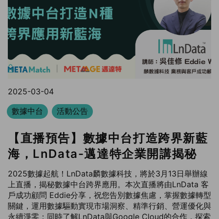
2025-03-04
數據中台
活動公告
【直播預告】數據中台打造跨界新藍
海，LnData-邁達特企業開講揭秘
2025數據起航！LnData麟數據科技，將於3月13日舉辦線
上直播，揭秘數據中台跨界應用。本次直播將由LnData 客
戶成功顧問 Eddie分享，祝您告別數據焦慮，掌握數據轉型
關鍵，運用數據驅動實現市場洞察、精準行銷、營運優化與
永續淨零；同時了解LnData與Google Cloud的合作，探索