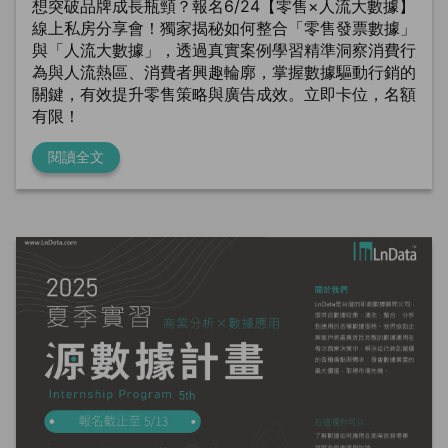
想突破品牌成長瓶頸？報名6/24【零售×人流大數據】
線上私房分享會！獨家揭秘如何整合「零售發票數據」
與「人流大數據」，透過真實案例學習精準洞察消費行
為與人流熱區、消費者興趣輪廓，掌握數據驅動行銷的
關鍵，有效提升零售策略與廣告成效。立即卡位，名額
有限！
閱讀全文