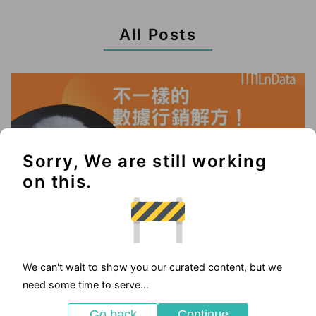
All Posts
Sorry, We are still working
on this.
We can't wait to show you our curated content, but we
2025-05-23
need some time to serve...
優惠活動
Go back
Continue