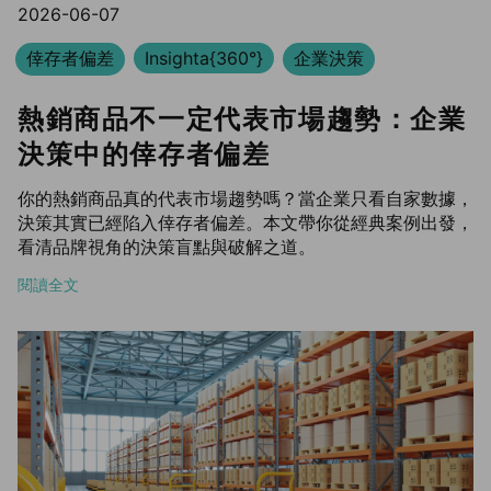
2026-06-07
倖存者偏差
Insighta{360°}
企業決策
熱銷商品不一定代表市場趨勢：企業
決策中的倖存者偏差
你的熱銷商品真的代表市場趨勢嗎？當企業只看自家數據，
決策其實已經陷入倖存者偏差。本文帶你從經典案例出發，
看清品牌視角的決策盲點與破解之道。
閱讀全文