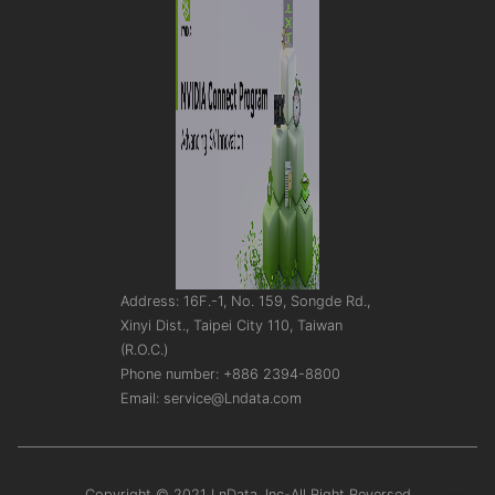
Address: 16F.-1, No. 159, Songde Rd.,
Xinyi Dist., Taipei City 110, Taiwan
(R.O.C.)
Phone number: +886 2394-8800
Email: service@Lndata.com
Copyright © 2021 LnData, Inc-All Right Reversed