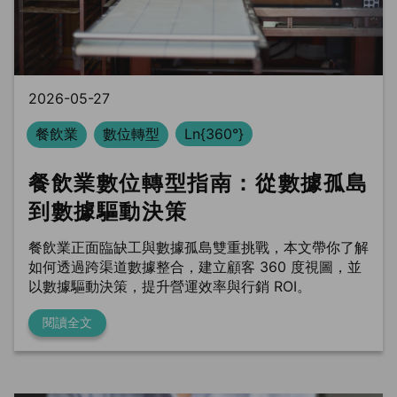
BLS
Ln{Fusion}
Data Clean Room
2026-05-27
餐飲業
數位轉型
Ln{360°}
餐飲業數位轉型指南：從數據孤島
到數據驅動決策
餐飲業正面臨缺工與數據孤島雙重挑戰，本文帶你了解
如何透過跨渠道數據整合，建立顧客 360 度視圖，並
以數據驅動決策，提升營運效率與行銷 ROI。
閱讀全文