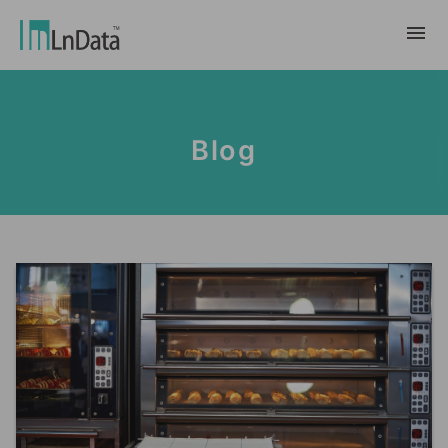
About Us
Blog
Company Overview
Solution
Team & Organization
Sustainable Transformation
Resources
Talent & Culture
Ln{CARBON}
News
Internship
Partners
Carbon Emission Factors Analysis
Blog
Partner
Platform
Case Studies
Data Marketing
繁體中文
Report & White Paper
Data Market
Event & Webinar
English
Ln{360°}
Insighta{360°}
Tiếng Việt