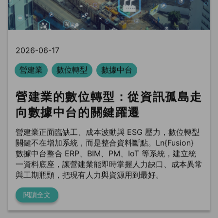
2026-06-17
營建業
數位轉型
數據中台
營建業的數位轉型：從資訊孤島走
向數據中台的關鍵躍遷
營建業正面臨缺工、成本波動與 ESG 壓力，數位轉型
關鍵不在增加系統，而是整合資料斷點。Ln{Fusion}
數據中台整合 ERP、BIM、PM、IoT 等系統，建立統
一資料底座，讓營建業能即時掌握人力缺口、成本異常
與工期瓶頸，把現有人力與資源用到最好。
閱讀全文