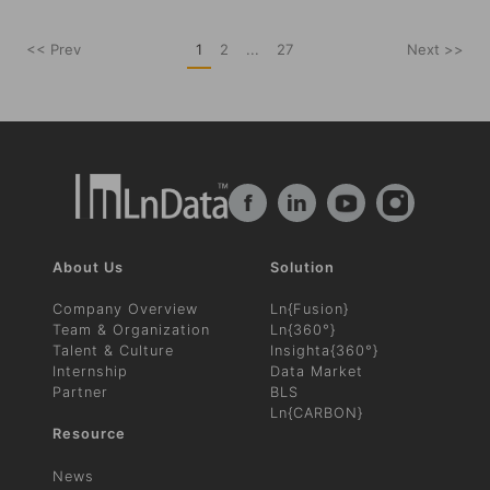
<< Prev
1
2
...
27
Next >>
f
in
About Us
Solution
Company Overview
Ln{Fusion}
Team & Organization
Ln{360°}
Talent & Culture
Insighta{360°}
Internship
Data Market
Partner
BLS
Ln{CARBON}
Resource
News