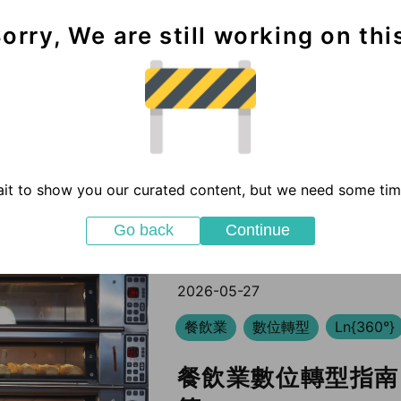
orry, We are still working on thi
it to show you our curated content, but we need some time
Go back
Continue
2026-05-27
餐飲業
數位轉型
Ln{360°}
餐飲業數位轉型指南