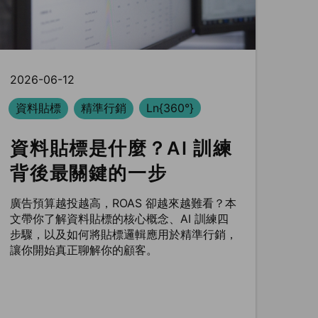
2026-06-12
資料貼標
精準行銷
Ln{360°}
資料貼標是什麼？AI 訓練
背後最關鍵的一步
廣告預算越投越高，ROAS 卻越來越難看？本
文帶你了解資料貼標的核心概念、AI 訓練四
步驟，以及如何將貼標邏輯應用於精準行銷，
讓你開始真正聊解你的顧客。