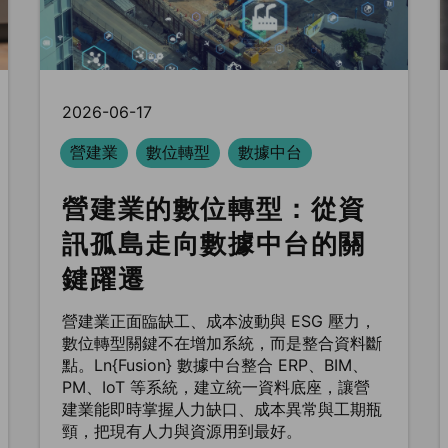
2026-06-17
營建業
數位轉型
數據中台
營建業的數位轉型：從資
訊孤島走向數據中台的關
鍵躍遷
營建業正面臨缺工、成本波動與 ESG 壓力，
數位轉型關鍵不在增加系統，而是整合資料斷
點。Ln{Fusion} 數據中台整合 ERP、BIM、
PM、IoT 等系統，建立統一資料底座，讓營
建業能即時掌握人力缺口、成本異常與工期瓶
頸，把現有人力與資源用到最好。