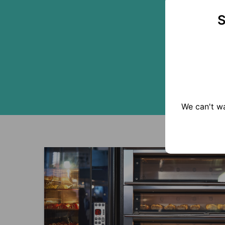
S
We can't wa