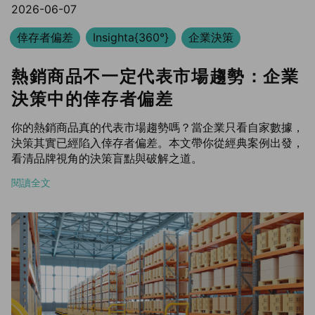
2026-06-07
倖存者偏差
Insighta{360°}
企業決策
熱銷商品不一定代表市場趨勢：企業
決策中的倖存者偏差
你的熱銷商品真的代表市場趨勢嗎？當企業只看自家數據，
決策其實已經陷入倖存者偏差。本文帶你從經典案例出發，
看清品牌視角的決策盲點與破解之道。
閱讀全文