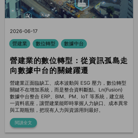
2026-06-17
營建業
數位轉型
數據中台
營建業的數位轉型：從資訊孤島走
向數據中台的關鍵躍遷
營建業正面臨缺工、成本波動與 ESG 壓力，數位轉型
關鍵不在增加系統，而是整合資料斷點。Ln{Fusion}
數據中台整合 ERP、BIM、PM、IoT 等系統，建立統
一資料底座，讓營建業能即時掌握人力缺口、成本異常
與工期瓶頸，把現有人力與資源用到最好。
閱讀全文