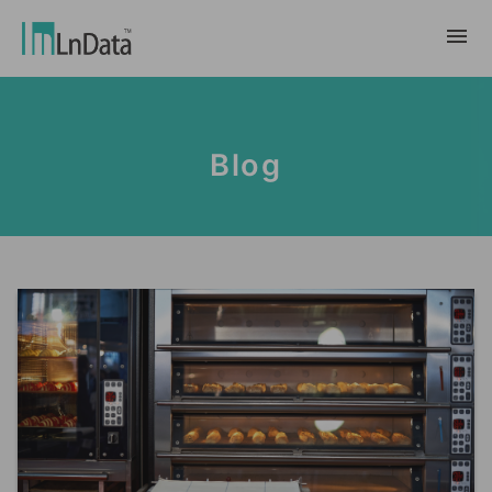
About Us
Blog
Company Overview
Solution
Team & Organization
Sustainable Transformation
Resources
Talent & Culture
Ln{CARBON}
News
Internship
Partners
Carbon Emission Factors Analysis
Blog
Partner
Platform
Case Studies
Data Marketing
繁體中文
Report & White Paper
Data Market
Event & Webinar
English
Ln{360°}
Insighta{360°}
Tiếng Việt