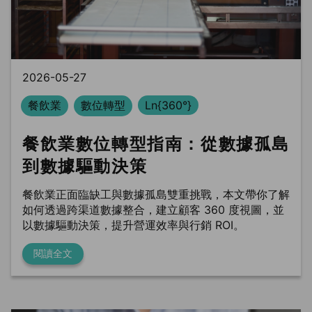
BLS
Ln{Fusion}
Data Clean Room
2026-05-27
餐飲業
數位轉型
Ln{360°}
餐飲業數位轉型指南：從數據孤島
到數據驅動決策
餐飲業正面臨缺工與數據孤島雙重挑戰，本文帶你了解
如何透過跨渠道數據整合，建立顧客 360 度視圖，並
以數據驅動決策，提升營運效率與行銷 ROI。
閱讀全文