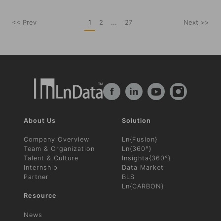
<< Prev
1
2
...
27
Next >>
f
in
About Us
Solution
Company Overview
Ln{Fusion}
Team & Organization
Ln{360°}
Talent & Culture
Insighta{360°}
Internship
Data Market
Partner
BLS
Ln{CARBON}
Resource
News