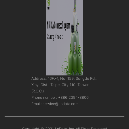
Address: 16F.-1, No. 159, Songde Rd.,
Xinyi Dist., Taipei City 110, Taiwan
(R.O.C.)
Phone number: +886 2394-8800
Email: service@Lndata.com
Copyright © 2021 LnData, Inc-All Right Reversed