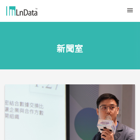
關於我們
新聞室
企業介紹
解決方案
組織團隊
永續轉型
資源中心
人才與文化
Ln{CARBON}
新聞室
源數據計劃
客戶與合作夥伴
LCA 碳係數報告分析平台
趨勢觀點
合作夥伴
數據行銷
應用案例
數據市集
繁體中文
產業報告與白皮書
Ln{360°}
活動＆研討會
English
Insighta{360°}
Tiếng Việt
BLS