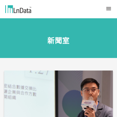
關於我們
新聞室
企業介紹
解決方案
組織團隊
永續轉型
資源中心
人才與文化
Ln{CARBON}
新聞室
源數據計劃
客戶與合作夥伴
LCA 碳係數報告分析平台
趨勢觀點
合作夥伴
數據行銷
應用案例
數據市集
繁體中文
產業報告與白皮書
Ln{360°}
活動＆研討會
English
Insighta{360°}
Tiếng Việt
BLS