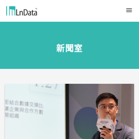
關於我們
新聞室
企業介紹
解決方案
組織團隊
永續轉型
資源中心
人才與文化
Ln{CARBON}
新聞室
源數據計劃
客戶與合作夥伴
LCA 碳係數報告分析平台
趨勢觀點
合作夥伴
數據行銷
應用案例
數據市集
繁體中文
產業報告與白皮書
Ln{360°}
活動＆研討會
English
Insighta{360°}
Tiếng Việt
BLS