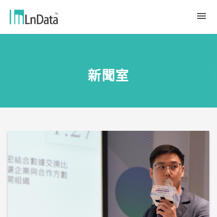
關於我們
新聞室
企業介紹
解決方案
組織團隊
永續轉型
資源中心
人才與文化
Ln{CARBON}
新聞室
源數據計劃
客戶與合作夥伴
LCA 碳係數報告分析平台
趨勢觀點
合作夥伴
數據行銷
應用案例
數據市集
繁體中文
產業報告與白皮書
Ln{360°}
活動＆研討會
English
Insighta{360°}
Tiếng Việt
BLS