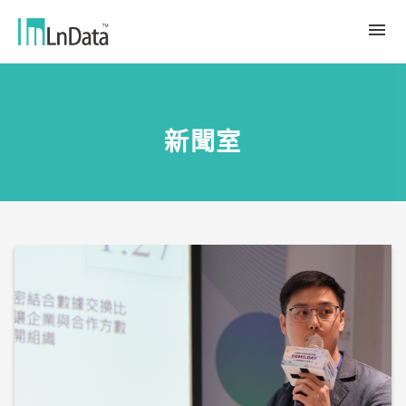
關於我們
新聞室
企業介紹
解決方案
組織團隊
永續轉型
資源中心
人才與文化
Ln{CARBON}
新聞室
源數據計劃
客戶與合作夥伴
LCA 碳係數報告分析平台
趨勢觀點
合作夥伴
數據行銷
應用案例
數據市集
繁體中文
產業報告與白皮書
Ln{360°}
活動＆研討會
English
Insighta{360°}
Tiếng Việt
BLS