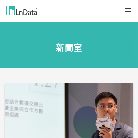
關於我們
新聞室
企業介紹
解決方案
組織團隊
永續轉型
資源中心
人才與文化
Ln{CARBON}
新聞室
源數據計劃
客戶與合作夥伴
LCA 碳係數報告分析平台
趨勢觀點
合作夥伴
數據行銷
應用案例
數據市集
繁體中文
產業報告與白皮書
Ln{360°}
活動＆研討會
English
Insighta{360°}
Tiếng Việt
BLS