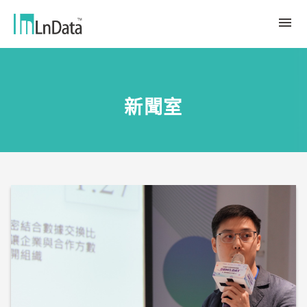
關於我們
新聞室
企業介紹
解決方案
組織團隊
永續轉型
資源中心
人才與文化
Ln{CARBON}
新聞室
源數據計劃
客戶與合作夥伴
LCA 碳係數報告分析平台
趨勢觀點
合作夥伴
數據行銷
應用案例
數據市集
繁體中文
產業報告與白皮書
Ln{360°}
活動＆研討會
English
Insighta{360°}
Tiếng Việt
BLS