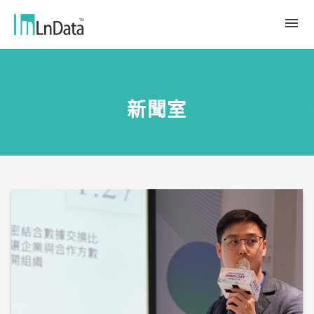
關於我們
新聞室
企業介紹
解決方案
組織團隊
永續轉型
資源中心
人才與文化
Ln{CARBON}
新聞室
源數據計劃
客戶與合作夥伴
LCA 碳係數報告分析平台
趨勢觀點
合作夥伴
數據行銷
應用案例
數據市集
繁體中文
產業報告與白皮書
Ln{360°}
活動＆研討會
English
Insighta{360°}
Tiếng Việt
BLS