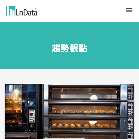
關於我們
趨勢觀點
企業介紹
解決方案
組織團隊
永續轉型
資源中心
人才與文化
Ln{CARBON}
新聞室
源數據計劃
客戶與合作夥伴
LCA 碳係數報告分析平台
趨勢觀點
合作夥伴
數據行銷
應用案例
數據市集
繁體中文
產業報告與白皮書
Ln{360°}
活動＆研討會
English
Insighta{360°}
Tiếng Việt
BLS