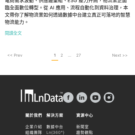
電商需求波動、供應鏈重組、ESG 壓力升高，物流業正面
臨全面數位轉型。從 AI 應用、流程自動化到資料治理，本
文帶你了解物流業如何透過數據中台建立真正可落地的智慧
物流能力。
閱讀全文
<< Prev
1
2
...
27
Next >>
f
in
關於我們
解決方案
資源中心
企業介紹
數據中台
新聞室
組織團隊
Ln{360°}
趨勢觀點