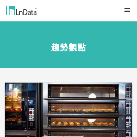
關於我們
趨勢觀點
企業介紹
解決方案
組織團隊
永續轉型
資源中心
人才與文化
Ln{CARBON}
新聞室
源數據計劃
客戶與合作夥伴
LCA 碳係數報告分析平台
趨勢觀點
合作夥伴
數據行銷
應用案例
數據市集
繁體中文
產業報告與白皮書
Ln{360°}
活動＆研討會
English
Insighta{360°}
Tiếng Việt
BLS