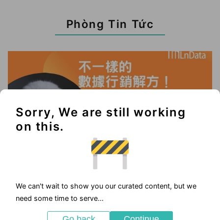
Phòng Tin Tức
Sorry, We are still working
on this.
We can't wait to show you our curated content, but we
2025-05-23
need some time to serve...
優惠活動
Go back
Continue