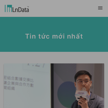
Về chúng tôi
Tin tức mới nhất
Giới thiệu về công ty
giải pháp
Đội ngũ & Tổ chức
chuyển đổi bền vững
Trung Tâm Tài Nguyên
Nhân tài & Văn hóa
Ln{CARBON}
Phòng Tin Tức
Chương trình thực tập
Đối tác
Nền tảng Phân Tích Hệ Số Phát Thải
Blog
Đối tác
Carbon
Trường Hợp Khách Hàng
tiếp thị dữ liệu
繁體中文
Báo Cáo & Sách Trắng
Thị trường dữ liệu
Sự Kiện & Hội Thảo Trực Tuyến
English
Ln{360°}
Insighta{360°}
Tiếng Việt