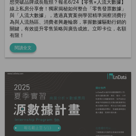
想突破品牌成長瓶頸？報名6/24【零售×人流大數據】
線上私房分享會！獨家揭秘如何整合「零售發票數據」
與「人流大數據」，透過真實案例學習精準洞察消費行
為與人流熱區、消費者興趣輪廓，掌握數據驅動行銷的
關鍵，有效提升零售策略與廣告成效。立即卡位，名額
有限！
閱讀全文