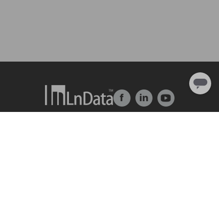
f
in
Về chúng tôi
Giải pháp
Giới thiệu về công ty
trung tâm dữ liệu
Đội ngũ & Tổ chức
Ln{360°}
Nhân tài & Văn hóa
Insighta{360°}
Chương trình thực tập
Thị trường dữ liệu
Đối tác
BLS
Ln{CARBON}
Trung Tâm Tài Nguyên