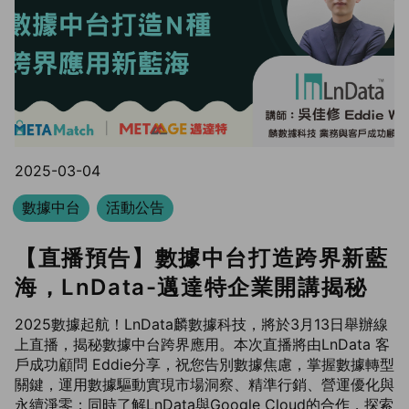
2025-03-04
數據中台
活動公告
【直播預告】數據中台打造跨界新藍
海，LnData-邁達特企業開講揭秘
2025數據起航！LnData麟數據科技，將於3月13日舉辦線
上直播，揭秘數據中台跨界應用。本次直播將由LnData 客
戶成功顧問 Eddie分享，祝您告別數據焦慮，掌握數據轉型
關鍵，運用數據驅動實現市場洞察、精準行銷、營運優化與
永續淨零；同時了解LnData與Google Cloud的合作，探索