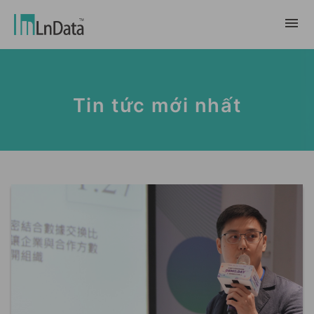
Về chúng tôi
Tin tức mới nhất
Giới thiệu về công ty
giải pháp
Đội ngũ & Tổ chức
chuyển đổi bền vững
Trung Tâm Tài Nguyên
Nhân tài & Văn hóa
Ln{CARBON}
Phòng Tin Tức
Chương trình thực tập
Đối tác
Nền tảng Phân Tích Hệ Số Phát Thải
Blog
Đối tác
Carbon
Trường Hợp Khách Hàng
tiếp thị dữ liệu
繁體中文
Báo Cáo & Sách Trắng
Thị trường dữ liệu
Sự Kiện & Hội Thảo Trực Tuyến
English
Ln{360°}
Insighta{360°}
Tiếng Việt