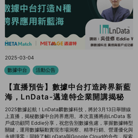
2025-03-04
數據中台
活動公告
【直播預告】數據中台打造跨界新藍
海，LnData-邁達特企業開講揭秘
2025數據起航！LnData麟數據科技，將於3月13日舉辦線
上直播，揭秘數據中台跨界應用。本次直播將由LnData 客
戶成功顧問 Eddie分享，祝您告別數據焦慮，掌握數據轉型
關鍵，運用數據驅動實現市場洞察、精準行銷、營運優化與
永續淨零；同時了解LnData與Google Cloud的合作，探索