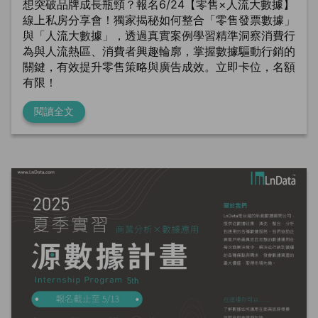
想突破品牌成長瓶頸？報名6/24【零售×人流大數據】
線上私房分享會！獨家揭秘如何整合「零售發票數據」
與「人流大數據」，透過真實案例學習精準洞察消費行
為與人流熱區、消費者興趣輪廓，掌握數據驅動行銷的
關鍵，有效提升零售策略與廣告成效。立即卡位，名額
有限！
閱讀全文