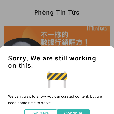
Phòng Tin Tức
Sorry, We are still working
on this.
We can't wait to show you our curated content, but we
2025-05-23
need some time to serve...
優惠活動
Go back
Continue