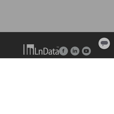
f
in
Về chúng tôi
Giải pháp
Giới thiệu về công ty
trung tâm dữ liệu
Đội ngũ & Tổ chức
Ln{360°}
Nhân tài & Văn hóa
Insighta{360°}
Chương trình thực tập
Thị trường dữ liệu
Đối tác
BLS
Ln{CARBON}
Trung Tâm Tài Nguyên