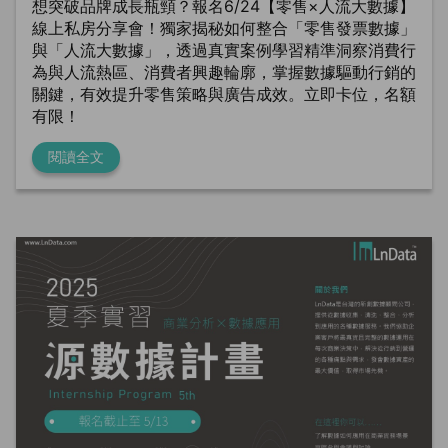
想突破品牌成長瓶頸？報名6/24【零售×人流大數據】
線上私房分享會！獨家揭秘如何整合「零售發票數據」
與「人流大數據」，透過真實案例學習精準洞察消費行
為與人流熱區、消費者興趣輪廓，掌握數據驅動行銷的
關鍵，有效提升零售策略與廣告成效。立即卡位，名額
有限！
閱讀全文