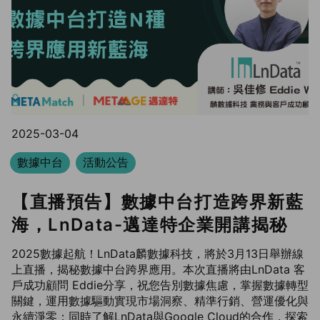
2025-03-04
數據中台
活動公告
【直播預告】數據中台打造跨界新藍
海，LnData-邁達特企業開講揭秘
2025數據起航！LnData麟數據科技，將於3月13日舉辦線
上直播，揭秘數據中台跨界應用。本次直播將由LnData 客
戶成功顧問 Eddie分享，祝您告別數據焦慮，掌握數據轉型
關鍵，運用數據驅動實現市場洞察、精準行銷、營運優化與
永續淨零；同時了解LnData與Google Cloud的合作，探索