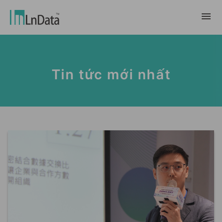
Về chúng tôi
Tin tức mới nhất
Giới thiệu về công ty
giải pháp
Đội ngũ & Tổ chức
chuyển đổi bền vững
Trung Tâm Tài Nguyên
Nhân tài & Văn hóa
Ln{CARBON}
Phòng Tin Tức
Chương trình thực tập
Đối tác
Nền tảng Phân Tích Hệ Số Phát Thải
Blog
Đối tác
Carbon
Trường Hợp Khách Hàng
tiếp thị dữ liệu
繁體中文
Báo Cáo & Sách Trắng
Thị trường dữ liệu
Sự Kiện & Hội Thảo Trực Tuyến
English
Ln{360°}
Insighta{360°}
Tiếng Việt