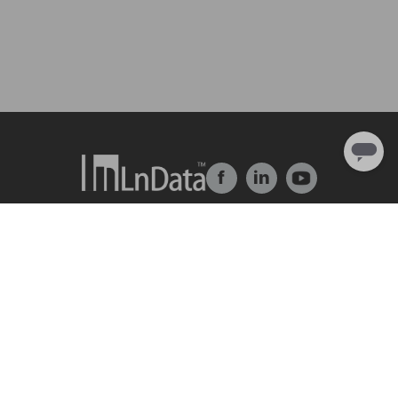
f
in
Về chúng tôi
Giải pháp
Giới thiệu về công ty
trung tâm dữ liệu
Đội ngũ & Tổ chức
Ln{360°}
Nhân tài & Văn hóa
Insighta{360°}
Chương trình thực tập
Thị trường dữ liệu
Đối tác
BLS
Ln{CARBON}
Trung Tâm Tài Nguyên