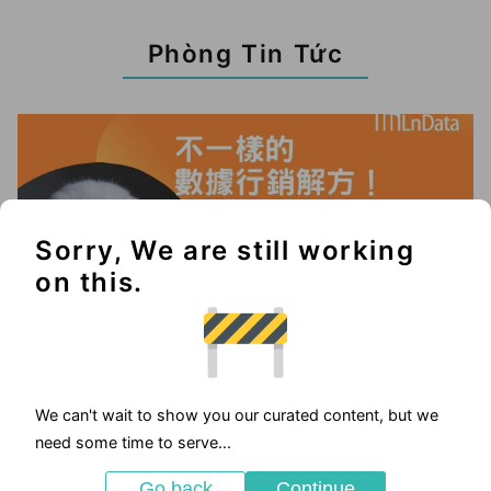
Phòng Tin Tức
Sorry, We are still working
on this.
We can't wait to show you our curated content, but we
2025-05-23
need some time to serve...
優惠活動
Go back
Continue