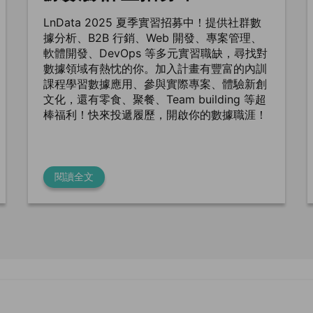
LnData 2025 夏季實習招募中！提供社群數
據分析、B2B 行銷、Web 開發、專案管理、
軟體開發、DevOps 等多元實習職缺，尋找對
數據領域有熱忱的你。加入計畫有豐富的內訓
課程學習數據應用、參與實際專案、體驗新創
文化，還有零食、聚餐、Team building 等超
棒福利！快來投遞履歷，開啟你的數據職涯！
閱讀全文