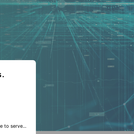
s.
 to serve...