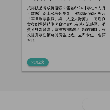
想突破品牌成長瓶頸？報名6/24【零售×人流
大數據】線上私房分享會！獨家揭秘如何整合
「零售發票數據」與「人流大數據」，透過真
實案例學習精準洞察消費行為與人流熱區、消
費者興趣輪廓，掌握數據驅動行銷的關鍵，有
效提升零售策略與廣告成效。立即卡位，名額
有限！
閱讀全文