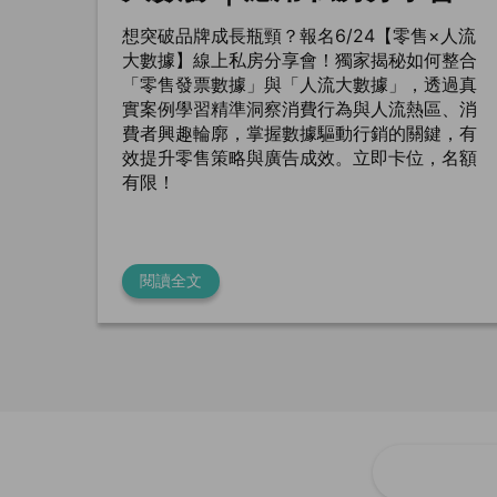
想突破品牌成長瓶頸？報名6/24【零售×人流
大數據】線上私房分享會！獨家揭秘如何整合
「零售發票數據」與「人流大數據」，透過真
實案例學習精準洞察消費行為與人流熱區、消
費者興趣輪廓，掌握數據驅動行銷的關鍵，有
效提升零售策略與廣告成效。立即卡位，名額
有限！
閱讀全文