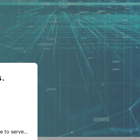
s.
 to serve...