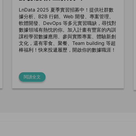
LnData 2025 夏季實習招募中！提供社群數
據分析、B2B 行銷、Web 開發、專案管理、
軟體開發、DevOps 等多元實習職缺，尋找對
數據領域有熱忱的你。加入計畫有豐富的內訓
課程學習數據應用、參與實際專案、體驗新創
文化，還有零食、聚餐、Team building 等超
棒福利！快來投遞履歷，開啟你的數據職涯！
閱讀全文