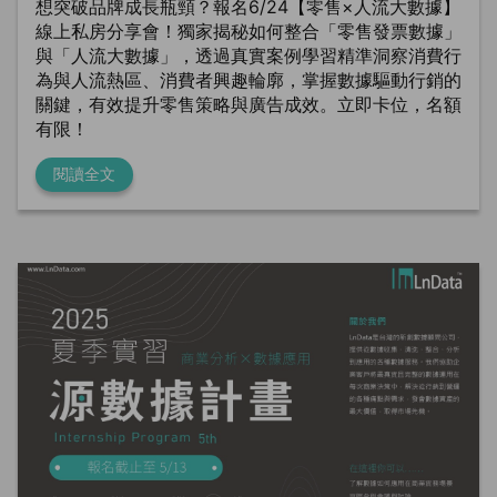
想突破品牌成長瓶頸？報名6/24【零售×人流大數據】
線上私房分享會！獨家揭秘如何整合「零售發票數據」
與「人流大數據」，透過真實案例學習精準洞察消費行
為與人流熱區、消費者興趣輪廓，掌握數據驅動行銷的
關鍵，有效提升零售策略與廣告成效。立即卡位，名額
有限！
閱讀全文