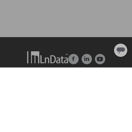
f
in
Về chúng tôi
Giải pháp
Giới thiệu về công ty
trung tâm dữ liệu
Đội ngũ & Tổ chức
Ln{360°}
Nhân tài & Văn hóa
Insighta{360°}
Chương trình thực tập
Thị trường dữ liệu
Đối tác
BLS
Ln{CARBON}
Trung Tâm Tài Nguyên