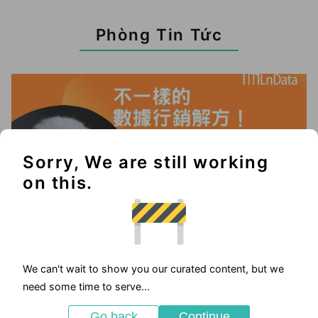
Phòng Tin Tức
Sorry, We are still working
on this.
We can't wait to show you our curated content, but we
2025-05-23
need some time to serve...
優惠活動
Go back
Continue