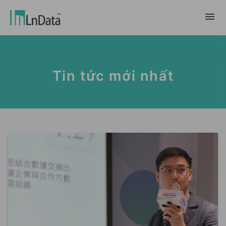
Về chúng tôi
Tin tức mới nhất
Giới thiệu về công ty
giải pháp
Đội ngũ & Tổ chức
chuyển đổi bền vững
Trung Tâm Tài Nguyên
Nhân tài & Văn hóa
Ln{CARBON}
Phòng Tin Tức
Chương trình thực tập
Đối tác
Nền tảng Phân Tích Hệ Số Phát Thải
Blog
Đối tác
Carbon
Trường Hợp Khách Hàng
tiếp thị dữ liệu
繁體中文
Báo Cáo & Sách Trắng
Thị trường dữ liệu
Sự Kiện & Hội Thảo Trực Tuyến
English
Ln{360°}
Insighta{360°}
Tiếng Việt