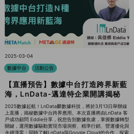
2025-03-04
數據中台
活動公告
【直播預告】數據中台打造跨界新藍
海，LnData-邁達特企業開講揭秘
2025數據起航！LnData麟數據科技，將於3月13日舉辦線
上直播，揭秘數據中台跨界應用。本次直播將由LnData 客
戶成功顧問 Eddie分享，祝您告別數據焦慮，掌握數據轉型
關鍵，運用數據驅動實現市場洞察、精準行銷、營運優化與
永續淨零；同時了解LnData與Google Cloud的合作，探索