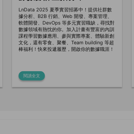
LnData 2025 夏季實習招募中！提供社群數
據分析、B2B 行銷、Web 開發、專案管理、
軟體開發、DevOps 等多元實習職缺，尋找對
數據領域有熱忱的你。加入計畫有豐富的內訓
課程學習數據應用、參與實際專案、體驗新創
文化，還有零食、聚餐、Team building 等超
棒福利！快來投遞履歷，開啟你的數據職涯！
閱讀全文