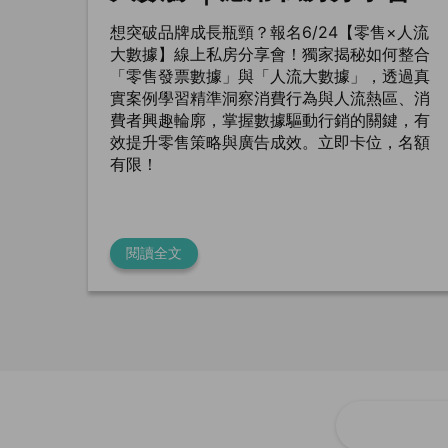
想突破品牌成長瓶頸？報名6/24【零售×人流
大數據】線上私房分享會！獨家揭秘如何整合
「零售發票數據」與「人流大數據」，透過真
實案例學習精準洞察消費行為與人流熱區、消
費者興趣輪廓，掌握數據驅動行銷的關鍵，有
效提升零售策略與廣告成效。立即卡位，名額
有限！
閱讀全文