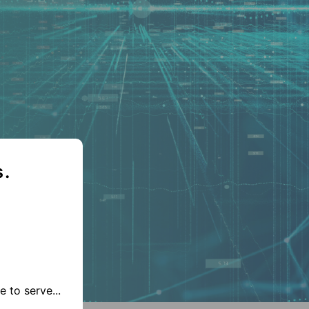
s.
 to serve...