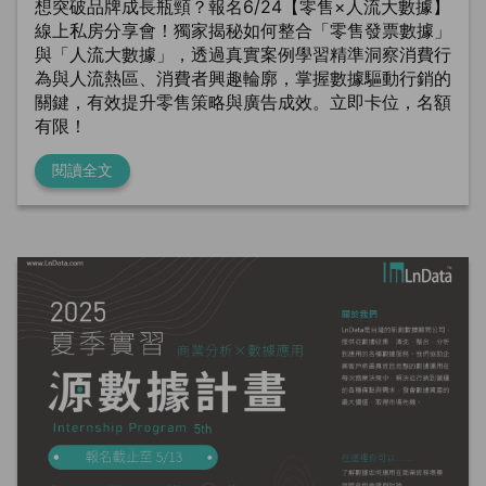
想突破品牌成長瓶頸？報名6/24【零售×人流大數據】
線上私房分享會！獨家揭秘如何整合「零售發票數據」
與「人流大數據」，透過真實案例學習精準洞察消費行
為與人流熱區、消費者興趣輪廓，掌握數據驅動行銷的
關鍵，有效提升零售策略與廣告成效。立即卡位，名額
有限！
閱讀全文