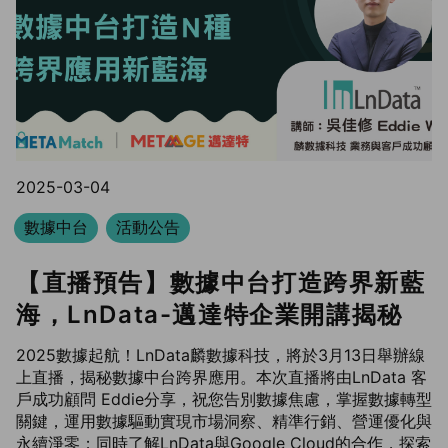
2025-03-04
數據中台
活動公告
【直播預告】數據中台打造跨界新藍
海，LnData-邁達特企業開講揭秘
2025數據起航！LnData麟數據科技，將於3月13日舉辦線
上直播，揭秘數據中台跨界應用。本次直播將由LnData 客
戶成功顧問 Eddie分享，祝您告別數據焦慮，掌握數據轉型
關鍵，運用數據驅動實現市場洞察、精準行銷、營運優化與
永續淨零；同時了解LnData與Google Cloud的合作，探索