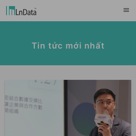
Về chúng tôi
Tin tức mới nhất
Giới thiệu về công ty
giải pháp
Đội ngũ & Tổ chức
chuyển đổi bền vững
Trung Tâm Tài Nguyên
Nhân tài & Văn hóa
Ln{CARBON}
Phòng Tin Tức
Chương trình thực tập
Đối tác
Nền tảng Phân Tích Hệ Số Phát Thải
Blog
Đối tác
Carbon
Trường Hợp Khách Hàng
tiếp thị dữ liệu
繁體中文
Báo Cáo & Sách Trắng
Thị trường dữ liệu
Sự Kiện & Hội Thảo Trực Tuyến
English
Ln{360°}
Insighta{360°}
Tiếng Việt