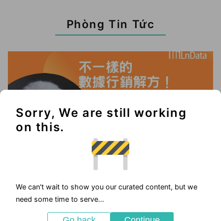
Phòng Tin Tức
Sorry, We are still working
on this.
We can't wait to show you our curated content, but we
2025-05-23
need some time to serve...
優惠活動
Go back
Continue