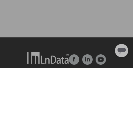
f
in
Về chúng tôi
Giải pháp
Giới thiệu về công ty
trung tâm dữ liệu
Đội ngũ & Tổ chức
Ln{360°}
Nhân tài & Văn hóa
Insighta{360°}
Chương trình thực tập
Thị trường dữ liệu
Đối tác
BLS
Ln{CARBON}
Trung Tâm Tài Nguyên