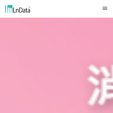
Về chúng tôi
Giới thiệu về công ty
giải pháp
Đội ngũ & Tổ chức
chuyển đổi bền vững
Trung Tâm Tài Nguyên
Nhân tài & Văn hóa
Ln{CARBON}
Phòng Tin Tức
Chương trình thực tập
Đối tác
Nền tảng Phân Tích Hệ Số Phát Thải
Blog
Đối tác
Carbon
Trường Hợp Khách Hàng
tiếp thị dữ liệu
繁體中文
Báo Cáo & Sách Trắng
Thị trường dữ liệu
Sự Kiện & Hội Thảo Trực Tuyến
English
Ln{360°}
Insighta{360°}
Tiếng Việt