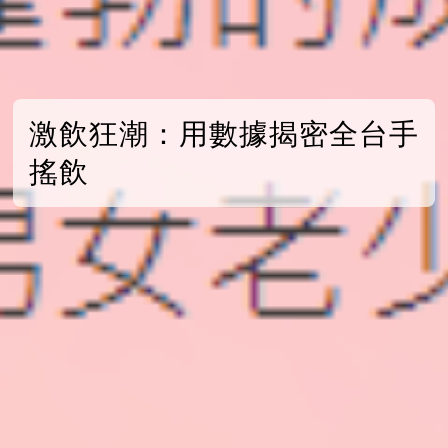
激飲狂潮：用數據揭密全台手
搖飲