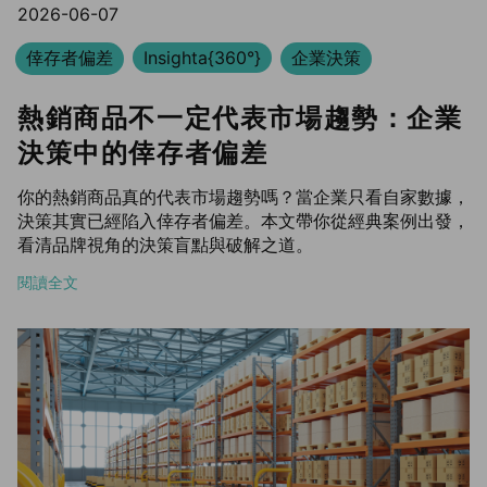
2026-06-07
倖存者偏差
Insighta{360°}
企業決策
熱銷商品不一定代表市場趨勢：企業
決策中的倖存者偏差
你的熱銷商品真的代表市場趨勢嗎？當企業只看自家數據，
決策其實已經陷入倖存者偏差。本文帶你從經典案例出發，
看清品牌視角的決策盲點與破解之道。
閱讀全文