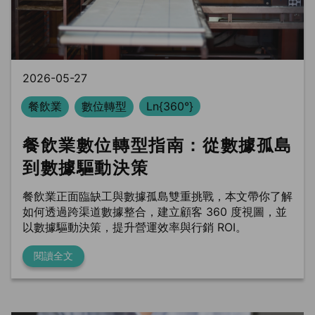
BLS
trung tâm dữ liệu
Phòng sạch dữ liệu
2026-05-27
餐飲業
數位轉型
Ln{360°}
餐飲業數位轉型指南：從數據孤島
到數據驅動決策
餐飲業正面臨缺工與數據孤島雙重挑戰，本文帶你了解
如何透過跨渠道數據整合，建立顧客 360 度視圖，並
以數據驅動決策，提升營運效率與行銷 ROI。
閱讀全文