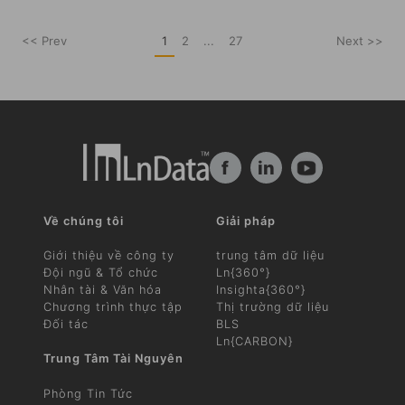
<< Prev
1
2
...
27
Next >>
f
in
Về chúng tôi
Giải pháp
Giới thiệu về công ty
trung tâm dữ liệu
Đội ngũ & Tổ chức
Ln{360°}
Nhân tài & Văn hóa
Insighta{360°}
Chương trình thực tập
Thị trường dữ liệu
Đối tác
BLS
Ln{CARBON}
Trung Tâm Tài Nguyên
Phòng Tin Tức