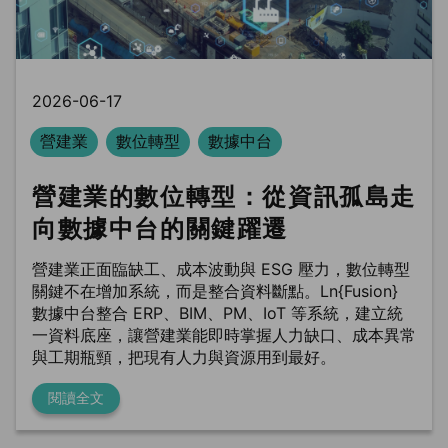
2026-06-17
營建業
數位轉型
數據中台
營建業的數位轉型：從資訊孤島走
向數據中台的關鍵躍遷
營建業正面臨缺工、成本波動與 ESG 壓力，數位轉型
關鍵不在增加系統，而是整合資料斷點。Ln{Fusion}
數據中台整合 ERP、BIM、PM、IoT 等系統，建立統
一資料底座，讓營建業能即時掌握人力缺口、成本異常
與工期瓶頸，把現有人力與資源用到最好。
閱讀全文