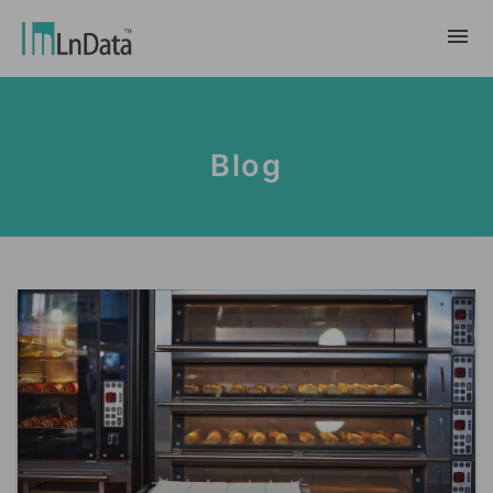
Về chúng tôi
Blog
Giới thiệu về công ty
giải pháp
Đội ngũ & Tổ chức
chuyển đổi bền vững
Trung Tâm Tài Nguyên
Nhân tài & Văn hóa
Ln{CARBON}
Phòng Tin Tức
Chương trình thực tập
Đối tác
Nền tảng Phân Tích Hệ Số Phát Thải
Blog
Đối tác
Carbon
Trường Hợp Khách Hàng
tiếp thị dữ liệu
繁體中文
Báo Cáo & Sách Trắng
Thị trường dữ liệu
Sự Kiện & Hội Thảo Trực Tuyến
English
Ln{360°}
Insighta{360°}
Tiếng Việt