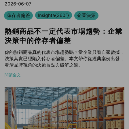
2026-06-07
倖存者偏差
Insighta{360°}
企業決策
熱銷商品不一定代表市場趨勢：企業
決策中的倖存者偏差
你的熱銷商品真的代表市場趨勢嗎？當企業只看自家數據，
決策其實已經陷入倖存者偏差。本文帶你從經典案例出發，
看清品牌視角的決策盲點與破解之道。
閱讀全文