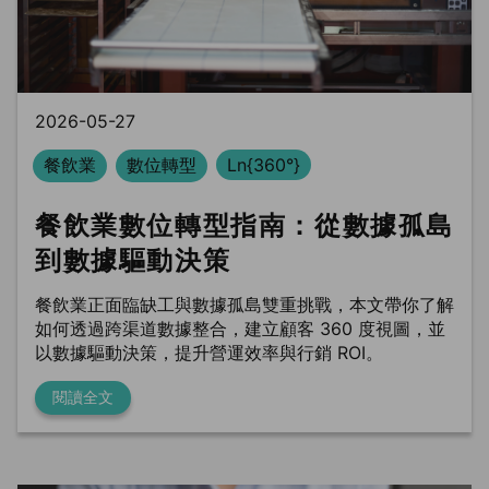
BLS
trung tâm dữ liệu
Phòng sạch dữ liệu
2026-05-27
餐飲業
數位轉型
Ln{360°}
餐飲業數位轉型指南：從數據孤島
到數據驅動決策
餐飲業正面臨缺工與數據孤島雙重挑戰，本文帶你了解
如何透過跨渠道數據整合，建立顧客 360 度視圖，並
以數據驅動決策，提升營運效率與行銷 ROI。
閱讀全文