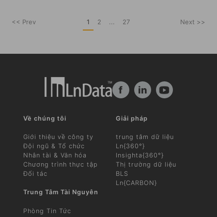
<< Prev
1
2
...
27
Next >>
f
in
Về chúng tôi
Giải pháp
Giới thiệu về công ty
trung tâm dữ liệu
Đội ngũ & Tổ chức
Ln{360°}
Nhân tài & Văn hóa
Insighta{360°}
Chương trình thực tập
Thị trường dữ liệu
Đối tác
BLS
Ln{CARBON}
Trung Tâm Tài Nguyên
Phòng Tin Tức