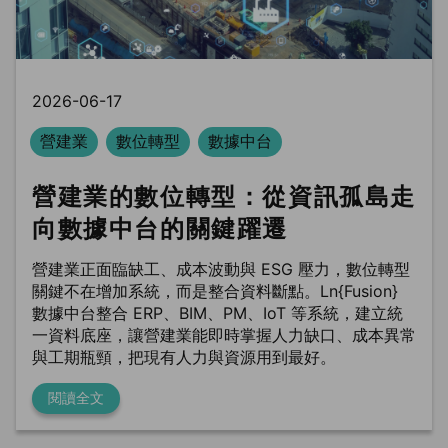
2026-06-17
營建業
數位轉型
數據中台
營建業的數位轉型：從資訊孤島走
向數據中台的關鍵躍遷
營建業正面臨缺工、成本波動與 ESG 壓力，數位轉型
關鍵不在增加系統，而是整合資料斷點。Ln{Fusion}
數據中台整合 ERP、BIM、PM、IoT 等系統，建立統
一資料底座，讓營建業能即時掌握人力缺口、成本異常
與工期瓶頸，把現有人力與資源用到最好。
閱讀全文