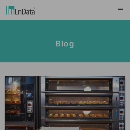
Về chúng tôi
Blog
Giới thiệu về công ty
giải pháp
Đội ngũ & Tổ chức
chuyển đổi bền vững
Trung Tâm Tài Nguyên
Nhân tài & Văn hóa
Ln{CARBON}
Phòng Tin Tức
Chương trình thực tập
Đối tác
Nền tảng Phân Tích Hệ Số Phát Thải
Blog
Đối tác
Carbon
Trường Hợp Khách Hàng
tiếp thị dữ liệu
繁體中文
Báo Cáo & Sách Trắng
Thị trường dữ liệu
Sự Kiện & Hội Thảo Trực Tuyến
English
Ln{360°}
Insighta{360°}
Tiếng Việt