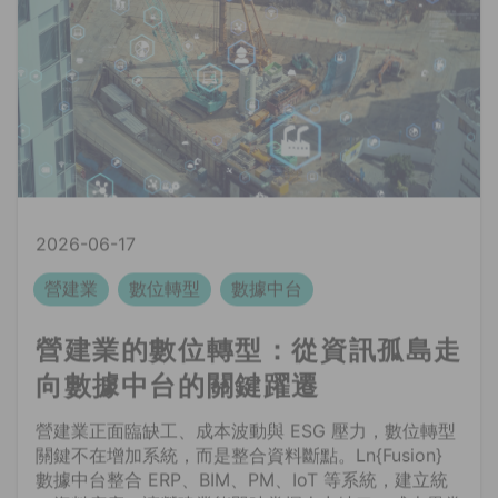
2026-06-17
營建業
數位轉型
數據中台
營建業的數位轉型：從資訊孤島走
向數據中台的關鍵躍遷
營建業正面臨缺工、成本波動與 ESG 壓力，數位轉型
關鍵不在增加系統，而是整合資料斷點。Ln{Fusion}
數據中台整合 ERP、BIM、PM、IoT 等系統，建立統
一資料底座，讓營建業能即時掌握人力缺口、成本異常
與工期瓶頸，把現有人力與資源用到最好。
閱讀全文