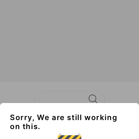
關鍵的一步
廣告預算越投越高，ROAS 卻越來越難看？本文帶你了
解資料貼標的核心概念、AI 訓練四步驟，以及如何將
貼標邏輯應用於精準行銷，讓你開始真正聊解你的顧
客。
閱讀全文
Sorry, We are still working
Không thể bỏ lỡ
on this.