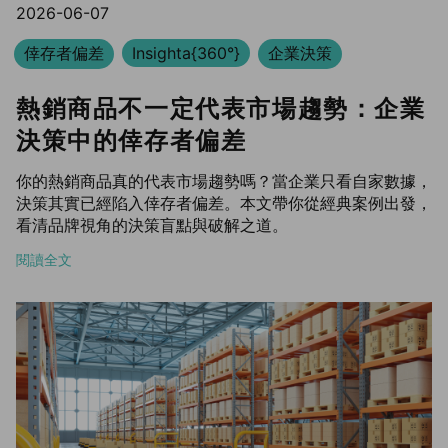
2026-06-07
倖存者偏差
Insighta{360°}
企業決策
熱銷商品不一定代表市場趨勢：企業
決策中的倖存者偏差
你的熱銷商品真的代表市場趨勢嗎？當企業只看自家數據，
決策其實已經陷入倖存者偏差。本文帶你從經典案例出發，
看清品牌視角的決策盲點與破解之道。
閱讀全文