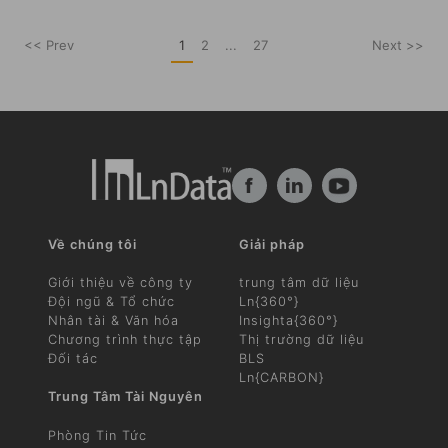
<< Prev
1
2
...
27
Next >>
f
in
Về chúng tôi
Giải pháp
Giới thiệu về công ty
trung tâm dữ liệu
Đội ngũ & Tổ chức
Ln{360°}
Nhân tài & Văn hóa
Insighta{360°}
Chương trình thực tập
Thị trường dữ liệu
Đối tác
BLS
Ln{CARBON}
Trung Tâm Tài Nguyên
Phòng Tin Tức