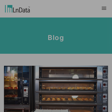
Về chúng tôi
Blog
Giới thiệu về công ty
giải pháp
Đội ngũ & Tổ chức
chuyển đổi bền vững
Trung Tâm Tài Nguyên
Nhân tài & Văn hóa
Ln{CARBON}
Phòng Tin Tức
Chương trình thực tập
Đối tác
Nền tảng Phân Tích Hệ Số Phát Thải
Blog
Đối tác
Carbon
Trường Hợp Khách Hàng
tiếp thị dữ liệu
繁體中文
Báo Cáo & Sách Trắng
Thị trường dữ liệu
Sự Kiện & Hội Thảo Trực Tuyến
English
Ln{360°}
Insighta{360°}
Tiếng Việt