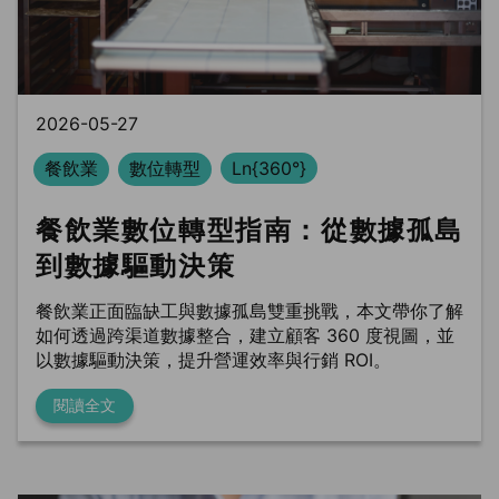
BLS
trung tâm dữ liệu
Phòng sạch dữ liệu
2026-05-27
餐飲業
數位轉型
Ln{360°}
餐飲業數位轉型指南：從數據孤島
到數據驅動決策
餐飲業正面臨缺工與數據孤島雙重挑戰，本文帶你了解
如何透過跨渠道數據整合，建立顧客 360 度視圖，並
以數據驅動決策，提升營運效率與行銷 ROI。
閱讀全文