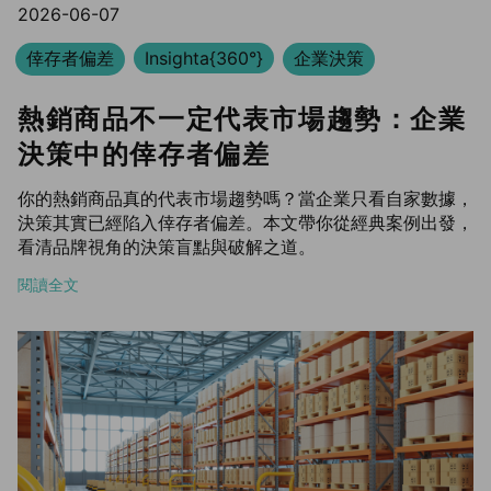
2026-06-07
倖存者偏差
Insighta{360°}
企業決策
熱銷商品不一定代表市場趨勢：企業
決策中的倖存者偏差
你的熱銷商品真的代表市場趨勢嗎？當企業只看自家數據，
決策其實已經陷入倖存者偏差。本文帶你從經典案例出發，
看清品牌視角的決策盲點與破解之道。
閱讀全文