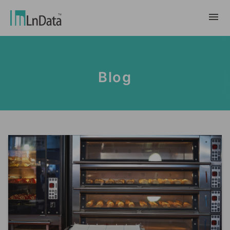
Về chúng tôi
Blog
Giới thiệu về công ty
giải pháp
Đội ngũ & Tổ chức
chuyển đổi bền vững
Trung Tâm Tài Nguyên
Nhân tài & Văn hóa
Ln{CARBON}
Phòng Tin Tức
Chương trình thực tập
Đối tác
Nền tảng Phân Tích Hệ Số Phát Thải
Blog
Đối tác
Carbon
Trường Hợp Khách Hàng
tiếp thị dữ liệu
繁體中文
Báo Cáo & Sách Trắng
Thị trường dữ liệu
Sự Kiện & Hội Thảo Trực Tuyến
English
Ln{360°}
Insighta{360°}
Tiếng Việt