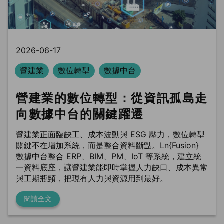
2026-06-17
營建業
數位轉型
數據中台
營建業的數位轉型：從資訊孤島走
向數據中台的關鍵躍遷
營建業正面臨缺工、成本波動與 ESG 壓力，數位轉型
關鍵不在增加系統，而是整合資料斷點。Ln{Fusion}
數據中台整合 ERP、BIM、PM、IoT 等系統，建立統
一資料底座，讓營建業能即時掌握人力缺口、成本異常
與工期瓶頸，把現有人力與資源用到最好。
閱讀全文