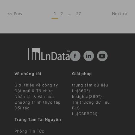
<< Prev
1
2
...
27
Next >>
f
in
Về chúng tôi
Giải pháp
Giới thiệu về công ty
trung tâm dữ liệu
Đội ngũ & Tổ chức
Ln{360°}
Nhân tài & Văn hóa
Insighta{360°}
Chương trình thực tập
Thị trường dữ liệu
Đối tác
BLS
Ln{CARBON}
Trung Tâm Tài Nguyên
Phòng Tin Tức