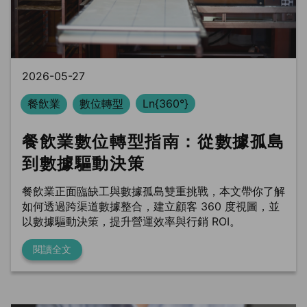
BLS
trung tâm dữ liệu
Phòng sạch dữ liệu
2026-05-27
餐飲業
數位轉型
Ln{360°}
餐飲業數位轉型指南：從數據孤島
到數據驅動決策
餐飲業正面臨缺工與數據孤島雙重挑戰，本文帶你了解
如何透過跨渠道數據整合，建立顧客 360 度視圖，並
以數據驅動決策，提升營運效率與行銷 ROI。
閱讀全文