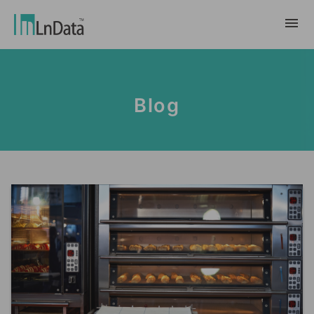
Về chúng tôi
Blog
Giới thiệu về công ty
giải pháp
Đội ngũ & Tổ chức
chuyển đổi bền vững
Trung Tâm Tài Nguyên
Nhân tài & Văn hóa
Ln{CARBON}
Phòng Tin Tức
Chương trình thực tập
Đối tác
Nền tảng Phân Tích Hệ Số Phát Thải
Blog
Đối tác
Carbon
Trường Hợp Khách Hàng
tiếp thị dữ liệu
繁體中文
Báo Cáo & Sách Trắng
Thị trường dữ liệu
Sự Kiện & Hội Thảo Trực Tuyến
English
Ln{360°}
Insighta{360°}
Tiếng Việt