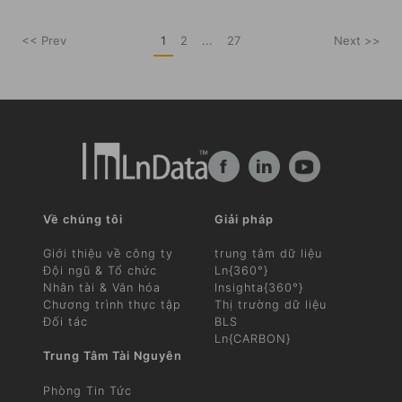
<< Prev
1
2
...
27
Next >>
f
in
Về chúng tôi
Giải pháp
Giới thiệu về công ty
trung tâm dữ liệu
Đội ngũ & Tổ chức
Ln{360°}
Nhân tài & Văn hóa
Insighta{360°}
Chương trình thực tập
Thị trường dữ liệu
Đối tác
BLS
Ln{CARBON}
Trung Tâm Tài Nguyên
Phòng Tin Tức