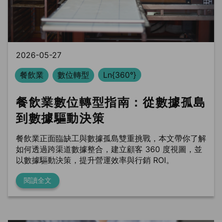
BLS
trung tâm dữ liệu
Phòng sạch dữ liệu
2026-05-27
餐飲業
數位轉型
Ln{360°}
餐飲業數位轉型指南：從數據孤島
到數據驅動決策
餐飲業正面臨缺工與數據孤島雙重挑戰，本文帶你了解
如何透過跨渠道數據整合，建立顧客 360 度視圖，並
以數據驅動決策，提升營運效率與行銷 ROI。
閱讀全文