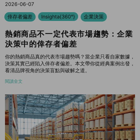
2026-06-07
倖存者偏差
Insighta{360°}
企業決策
熱銷商品不一定代表市場趨勢：企業
決策中的倖存者偏差
你的熱銷商品真的代表市場趨勢嗎？當企業只看自家數據，
決策其實已經陷入倖存者偏差。本文帶你從經典案例出發，
看清品牌視角的決策盲點與破解之道。
閱讀全文