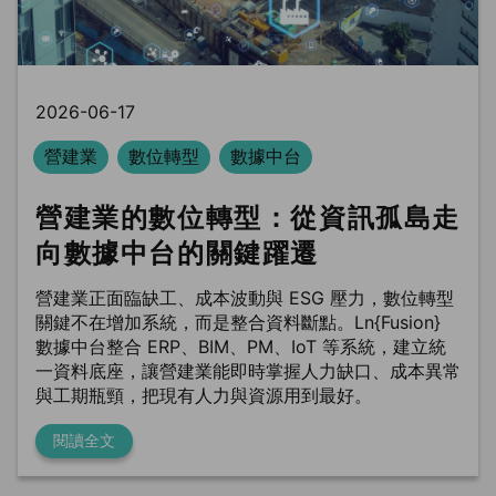
2026-06-17
營建業
數位轉型
數據中台
營建業的數位轉型：從資訊孤島走
向數據中台的關鍵躍遷
營建業正面臨缺工、成本波動與 ESG 壓力，數位轉型
關鍵不在增加系統，而是整合資料斷點。Ln{Fusion}
數據中台整合 ERP、BIM、PM、IoT 等系統，建立統
一資料底座，讓營建業能即時掌握人力缺口、成本異常
與工期瓶頸，把現有人力與資源用到最好。
閱讀全文