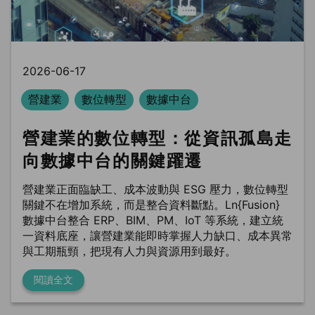
2026-06-17
營建業
數位轉型
數據中台
營建業的數位轉型：從資訊孤島走
向數據中台的關鍵躍遷
營建業正面臨缺工、成本波動與 ESG 壓力，數位轉型
關鍵不在增加系統，而是整合資料斷點。Ln{Fusion}
數據中台整合 ERP、BIM、PM、IoT 等系統，建立統
一資料底座，讓營建業能即時掌握人力缺口、成本異常
與工期瓶頸，把現有人力與資源用到最好。
閱讀全文