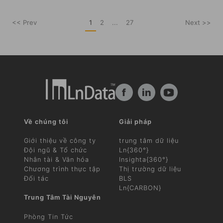
<< Prev
1
2
...
27
Next >>
f
in
Về chúng tôi
Giải pháp
Giới thiệu về công ty
trung tâm dữ liệu
Đội ngũ & Tổ chức
Ln{360°}
Nhân tài & Văn hóa
Insighta{360°}
Chương trình thực tập
Thị trường dữ liệu
Đối tác
BLS
Ln{CARBON}
Trung Tâm Tài Nguyên
Phòng Tin Tức