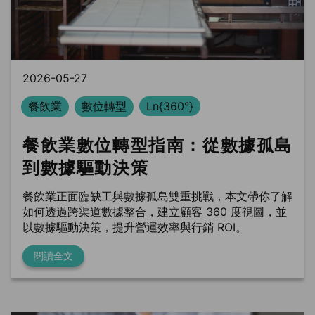
BLS
trung tâm dữ liệu
Phòng sạch dữ liệu
2026-05-27
餐飲業
數位轉型
Ln{360°}
餐飲業數位轉型指南：從數據孤島
到數據驅動決策
餐飲業正面臨缺工與數據孤島雙重挑戰，本文帶你了解
如何透過跨渠道數據整合，建立顧客 360 度視圖，並
以數據驅動決策，提升營運效率與行銷 ROI。
閱讀全文