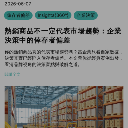
2026-06-07
倖存者偏差
Insighta{360°}
企業決策
熱銷商品不一定代表市場趨勢：企業
決策中的倖存者偏差
你的熱銷商品真的代表市場趨勢嗎？當企業只看自家數據，
決策其實已經陷入倖存者偏差。本文帶你從經典案例出發，
看清品牌視角的決策盲點與破解之道。
閱讀全文