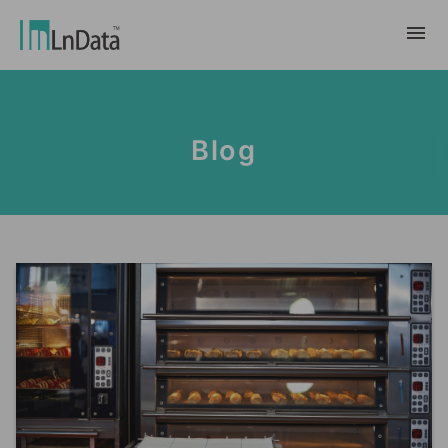
Về chúng tôi
Blog
Giới thiệu về công ty
giải pháp
Đội ngũ & Tổ chức
chuyển đổi bền vững
Trung Tâm Tài Nguyên
Nhân tài & Văn hóa
Ln{CARBON}
Phòng Tin Tức
Chương trình thực tập
Đối tác
Nền tảng Phân Tích Hệ Số Phát Thải
Blog
Đối tác
Carbon
Trường Hợp Khách Hàng
tiếp thị dữ liệu
繁體中文
Báo Cáo & Sách Trắng
Thị trường dữ liệu
Sự Kiện & Hội Thảo Trực Tuyến
English
Ln{360°}
Insighta{360°}
Tiếng Việt