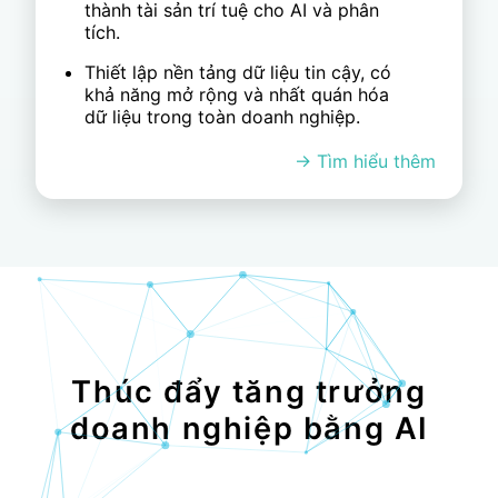
SaaS hoặc private, được hỗ trợ bởi
các tiêu chuẩn ISO và quản trị nghiêm
ngặt.
Cho phép phát hiện bất thường và rủi
ro trong thời gian thực, thúc đẩy các
quyết định nhanh hơn và thông minh
hơn.
Thúc đẩy tăng trưởng
doanh nghiệp bằng AI