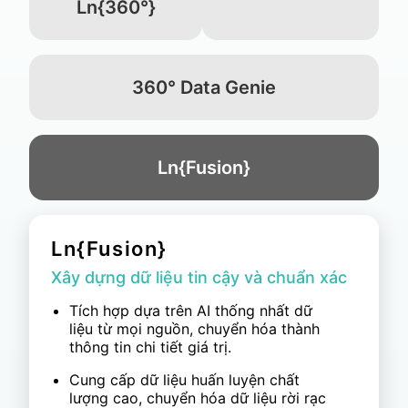
Ln{360°}
360° Data Genie
Ln{Fusion}
360° Data Genie
Rút ngắn lộ trình từ dữ liệu đến quyết
định
Tích hợp dữ liệu qua các hệ thống
POS, CRM, ERP và IT/OT, với AI tự
động chuẩn hóa định dạng dữ liệu.
Đảm bảo an ninh dữ liệu với triển khai