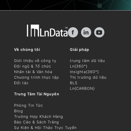
f
in
Về chúng tôi
Giải pháp
Giới thiệu về công ty
trung tâm dữ liệu
Đội ngũ & Tổ chức
Ln{360°}
Nhân tài & Văn hóa
Insighta{360°}
Chương trình thực tập
Thị trường dữ liệu
Đối tác
BLS
Ln{CARBON}
Trung Tâm Tài Nguyên
Phòng Tin Tức
Blog
Trường Hợp Khách Hàng
Báo Cáo & Sách Trắng
Sự Kiện & Hội Thảo Trực Tuyến