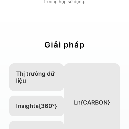
trường hợp sử dụng.
Giải pháp
Thị trường dữ
liệu
Ln{CARBON}
Insighta{360°}