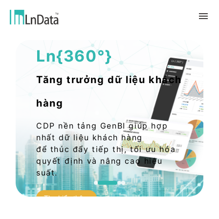
Giải pháp Dữ liệu AI
Ln{360°}
Về chúng tôi
Giới thiệu về công ty
giải pháp
Tăng trưởng dữ liệu khách
Đội ngũ & Tổ chức
chuyển đổi bền vững
Trung Tâm Tài Nguyên
hàng
Nhân tài & Văn hóa
Ln{CARBON}
Phòng Tin Tức
Chương trình thực tập
Đối tác
CDP nền tảng GenBI giúp hợp
Nền tảng Phân Tích Hệ Số Phát Thải
Blog
Đối tác
Carbon
nhất dữ liệu khách hàng
Trường Hợp Khách Hàng
để thúc đẩy tiếp thị, tối ưu hóa
tiếp thị dữ liệu
quyết định và nâng cao hiệu
繁體中文
Báo Cáo & Sách Trắng
Thị trường dữ liệu
suất.
Sự Kiện & Hội Thảo Trực Tuyến
English
Ln{360°}
Tìm hiểu thêm
Insighta{360°}
Tiếng Việt