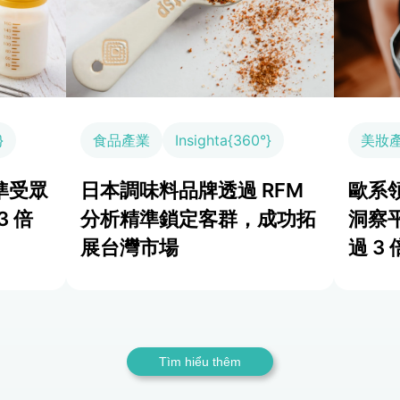
}
食品產業
Insighta{360°}
美妝
準受眾
日本調味料品牌透過 RFM
歐系領
3 倍
分析精準鎖定客群，成功拓
洞察
展台灣市場
過 3 
Tìm hiểu thêm