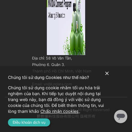
Địa chỉ: 58 Võ Văn Tần,
Phường 6, Quận 3,
Thành phố Hồ Chí Minh, Việt Nam
Chúng tôi sử dụng Cookies như thế nào?
Điện thoại: (+84) 028 62913077
Email: vn@Lndata.com
Chúng tôi sử dụng cookie nhằm tối ưu hóa trải
nghiệm của bạn. Khi tiếp tục duyệt nội dung tại
trang web này, bạn đã đồng ý với việc sử dụng
cookie của chúng tôi. Để biết thêm thông tin, vui
Copyright © 2021 LnData, Inc-All Right Reversed
lòng tham khảo
Chấp nhận cookies
。
麟數據科技股份有限公司 版權所有
Điều khoản dịch vụ