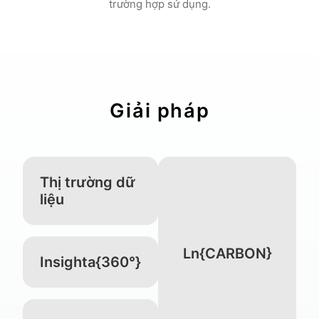
trường hợp sử dụng.
Giải pháp
Thị trường dữ
liệu
Ln{CARBON}
Insighta{360°}