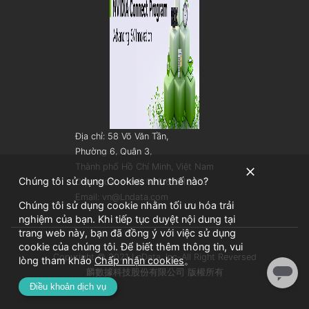
Địa chỉ: 58 Võ Văn Tần,
Phường 6, Quận 3,
Thành phố Hồ Chí Minh, Việt Nam
Chúng tôi sử dụng Cookies như thế nào?
Điện thoại: (+84) 028 62913077
Email: vn@Lndata.com
Chúng tôi sử dụng cookie nhằm tối ưu hóa trải
nghiệm của bạn. Khi tiếp tục duyệt nội dung tại
trang web này, bạn đã đồng ý với việc sử dụng
cookie của chúng tôi. Để biết thêm thông tin, vui
Copyright © 2021 LnData, Inc-All Right Reversed
lòng tham khảo
Chấp nhận cookies
。
麟數據科技股份有限公司 版權所有
Điều khoản dịch vụ