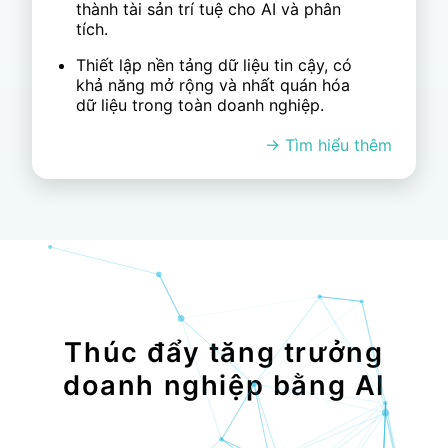
SaaS hoặc private, được hỗ trợ bởi
các tiêu chuẩn ISO và quản trị nghiêm
ngặt.
Cho phép phát hiện bất thường và rủi
ro trong thời gian thực, thúc đẩy các
quyết định nhanh hơn và thông minh
hơn.
Thúc đẩy tăng trưởng
doanh nghiệp bằng AI