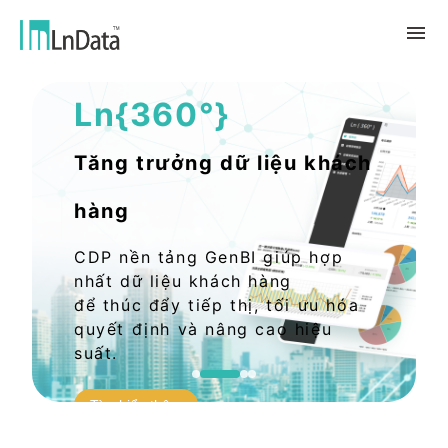
Giải pháp Dữ liệu AI
Ln{360°}
Về chúng tôi
Giới thiệu về công ty
giải pháp
Tăng trưởng dữ liệu khách
Đội ngũ & Tổ chức
chuyển đổi bền vững
Trung Tâm Tài Nguyên
hàng
Nhân tài & Văn hóa
Ln{CARBON}
Phòng Tin Tức
Chương trình thực tập
Đối tác
CDP nền tảng GenBI giúp hợp
Nền tảng Phân Tích Hệ Số Phát Thải
Blog
Đối tác
Carbon
nhất dữ liệu khách hàng
Trường Hợp Khách Hàng
để thúc đẩy tiếp thị, tối ưu hóa
tiếp thị dữ liệu
quyết định và nâng cao hiệu
繁體中文
Báo Cáo & Sách Trắng
Thị trường dữ liệu
suất.
Sự Kiện & Hội Thảo Trực Tuyến
English
Ln{360°}
Tìm hiểu thêm
Insighta{360°}
Tiếng Việt