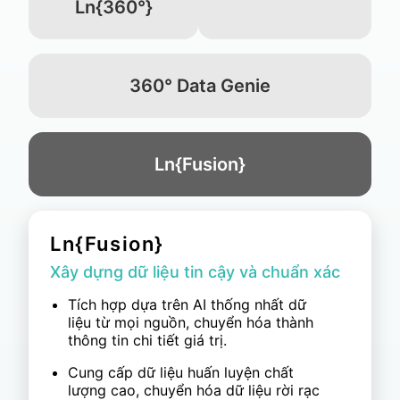
Ln{360°}
360° Data Genie
Ln{Fusion}
360° Data Genie
Rút ngắn lộ trình từ dữ liệu đến quyết
định
Tích hợp dữ liệu qua các hệ thống
POS, CRM, ERP và IT/OT, với AI tự
động chuẩn hóa định dạng dữ liệu.
Đảm bảo an ninh dữ liệu với triển khai