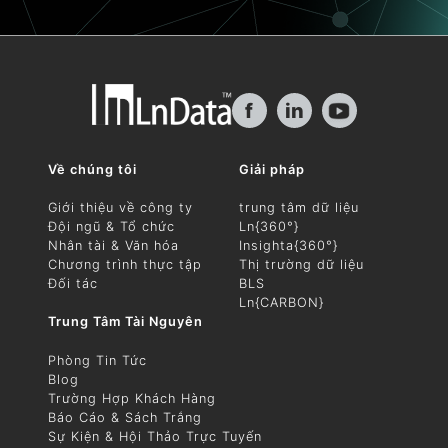
f
in
Về chúng tôi
Giải pháp
Giới thiệu về công ty
trung tâm dữ liệu
Đội ngũ & Tổ chức
Ln{360°}
Nhân tài & Văn hóa
Insighta{360°}
Chương trình thực tập
Thị trường dữ liệu
Đối tác
BLS
Ln{CARBON}
Trung Tâm Tài Nguyên
Phòng Tin Tức
Blog
Trường Hợp Khách Hàng
Báo Cáo & Sách Trắng
Sự Kiện & Hội Thảo Trực Tuyến