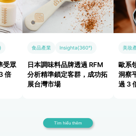
}
食品產業
Insighta{360°}
美妝
準受眾
日本調味料品牌透過 RFM
歐系領
3 倍
分析精準鎖定客群，成功拓
洞察
展台灣市場
過 3 
Tìm hiểu thêm