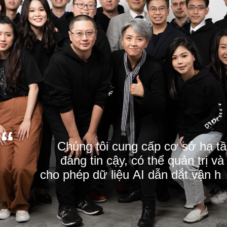
“
C
h
ú
n
g
t
ô
i
c
u
n
g
c
ấ
p
c
ơ
s
ở
h
ạ
t
ầ
đ
á
n
g
t
i
n
c
ậ
y
,
c
ó
t
h
ể
q
u
ả
n
t
r
ị
v
à
c
h
o
p
h
é
p
d
ữ
l
i
ệ
u
A
I
d
ẫ
n
d
ắ
t
v
ậ
n
h