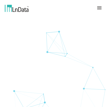
Về chúng tôi
Giới thiệu về công ty
giải pháp
Đội ngũ & Tổ chức
chuyển đổi bền vững
Trung Tâm Tài Nguyên
Nhân tài & Văn hóa
Ln{CARBON}
Phòng Tin Tức
Chương trình thực tập
Đối tác
Nền tảng Phân Tích Hệ Số Phát Thải
Blog
Đối tác
Carbon
Trường Hợp Khách Hàng
tiếp thị dữ liệu
繁體中文
Báo Cáo & Sách Trắng
Thị trường dữ liệu
Sự Kiện & Hội Thảo Trực Tuyến
English
Ln{360°}
Insighta{360°}
Tiếng Việt