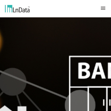
About Us
Company Overview
Solution
Team & Organization
Sustainable Transformation
Resources
Talent & Culture
Ln{CARBON}
News
Internship
Partners
Carbon Emission Factors Analysis
Blog
Partner
Platform
Case Studies
Data Marketing
繁體中文
Report & White Paper
Data Market
Event & Webinar
English
Ln{360°}
Insighta{360°}
Tiếng Việt