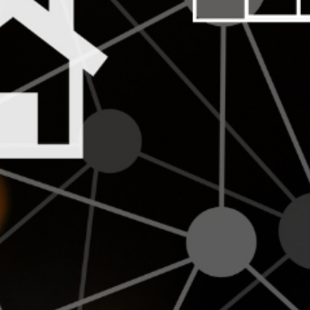
BLS
Ln{Fusion}
Data Clean Room